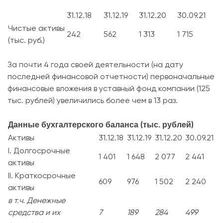
31.12.18
31.12.19
31.12.20
30.09.21
Чистые активы
242
562
1 313
1 715
(тыс. руб.)
За почти 4 года своей деятельности (на дату
последней финансовой отчетности) первоначальные
финансовые вложения в уставный фонд компании (125
тыс. рублей) увеличились более чем в 13 раз.
Данные бухгалтерского баланса (тыс. рублей)
Активы
31.12.18
31.12.19
31.12.20
30.09.21
I. Долгосрочные
1 401
1 648
2 077
2 441
активы
II. Краткосрочные
609
976
1 502
2 240
активы
в т.ч. Денежные
средства и их
7
189
284
499