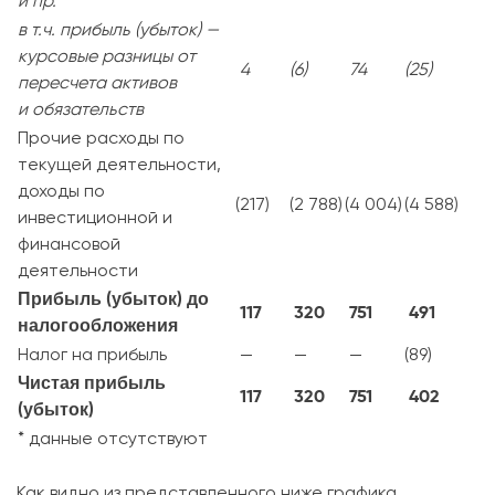
и пр.
в т.ч. прибыль (убыток) —
курсовые разницы от
4
(6)
74
(25)
пересчета активов
и обязательств
Прочие расходы по
текущей деятельности,
доходы по
(217)
(2 788)
(4 004)
(4 588)
инвестиционной и
финансовой
деятельности
Прибыль (убыток) до
117
320
751
491
налогообложения
Налог на прибыль
—
—
—
(89)
Чистая прибыль
117
320
751
402
(убыток)
* данные отсутствуют
Как видно из представленного ниже графика,