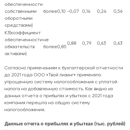
обеспеченности
собственными
более0,10
-0,07
0,14
0,24
0,56
оборотными
средствами)
К3(коэффициент
обеспеченности
не
0,88
0,79
0,63
0,63
обязательств
более0,85
активами)
Согласно примечаниям к бухгалтерской отчетности
до 2021 года ООО «Твой лизинг» применяло
упрощенную систему налогообложения с уплатой
налога на добавленную стоимость. Как видно из
данных отчета о прибылях и убытках с 2021 года
компания перешла на общую систему
налогообложения.
Данные отчета о прибылях и убытках (тыс. рублей)