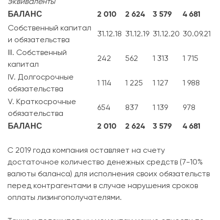
эквиваленты
БАЛАНС
2 010
2 624
3 579
4 681
Собственный капитал
31.12.18
31.12.19
31.12.20
30.09.21
и обязательства
III. Собственный
242
562
1 313
1 715
капитал
IV. Долгосрочные
1 114
1 225
1 127
1 988
обязательства
V. Краткосрочные
654
837
1 139
978
обязательства
БАЛАНС
2 010
2 624
3 579
4 681
С 2019 года компания оставляет на счету
достаточное количество денежных средств (7-10%
валюты баланса) для исполнения своих обязательств
перед контрагентами в случае нарушения сроков
оплаты лизингополучателями.