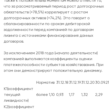
Также к положительны моментам можно отнести то,
что за рассматриваемый период рост долгосрочных
обязательств (+78,5%) коррелирует с ростом
долгосрочных активов (+74,2%). Это говорит о
сбалансированности по срокам дебиторской
задолженности перед компанией по договорам
лизинга с источниками финансирования данных
договоров.
За исключением 2018 года (начало деятельности)
компанией выполняются коэффициенты оценки
платежеспособности субъектов хозяйствования. При
этом они демонстрируют положительную динамику.
Норматив
31.12.18
31.12.19
31.12.20
30.09.21
K1(коэффициент
текущей
более 1,10
0,93
1,17
1,32
2,29
ликвидности)
K2(коэффициент