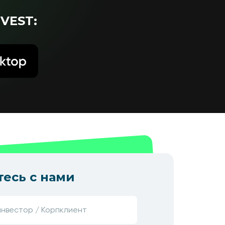
VEST:
есь с нами