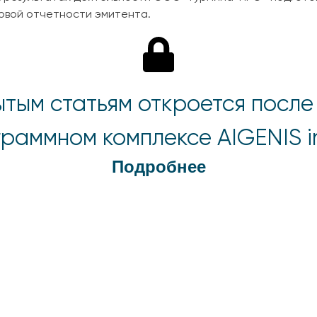
овой отчетности эмитента.
ытым статьям откроется после
раммном комплексе AIGENIS i
Подробнее