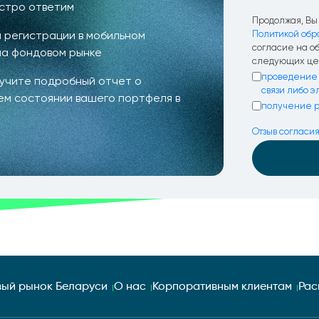
ыстро ответим
Продолжая, Вы 
 регистрации в мобильном
Политикой обр
согласие на о
на фондовом рынке
следующих це
проведение 
лучите подробный отчет о
связи либо 
ем состоянии вашего портфеля в
получение р
Отзыв согласи
ый рынок Беларуси
О нас
Корпоративным клиентам
Рас