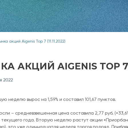
нка акций Aigenis Top 7 (11.11.2022)
 АКЦИЙ AIGENIS TOP 7 (1
я 2022
шую неделю вырос на 1,59% и составил 101,67 пунктов.
сли – средневзвешенная цена составила 2,77 руб. (+33,6%
е текущего года. Вторую неделю растут акции «Приорба
делю), это уже одиннадцатая неделя торгов подряд. Прибав