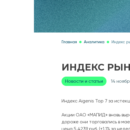
Главная
Аналитика
Индекс ры
ИНДЕКС РЫНКА
Новости и статьи
14 ноябр
Индекс Aigenis Top 7 за истек
Акции ОАО «МАПИД» вновь выро
дороже они торговались в ма
цена 5,4239 руб. (+1,1% за не