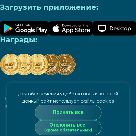
Загрузить приложение:
Награды:
Для обеспечения удобства пользователей
Политика в отношении обработки и защиты
данный сайт использует файлы cookies
персональных данных
Принять все
Закрытое акционерное общество "Айгенис", УНП
Отклонить все
100862882
(кроме обязательных)