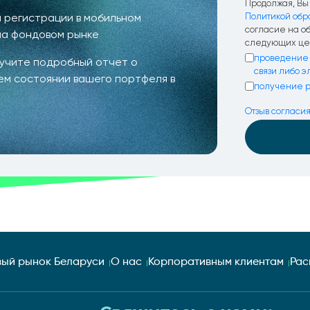
Продолжая, Вы 
 регистрации в мобильном
Политикой обр
согласие на о
на фондовом рынке
следующих це
проведение 
лучите подробный отчет о
связи либо 
ем состоянии вашего портфеля в
получение р
Отзыв согласи
ый рынок Беларуси
О нас
Корпоративным клиентам
Рас