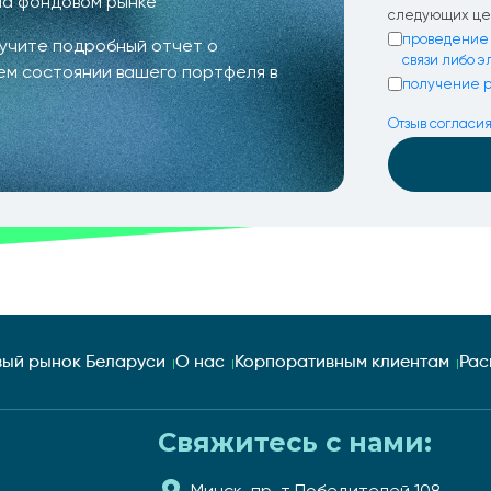
на фондовом рынке
следующих це
проведение 
лучите подробный отчет о
связи либо 
ем состоянии вашего портфеля в
получение р
Отзыв согласи
ый рынок Беларуси
О нас
Корпоративным клиентам
Рас
Свяжитесь с нами:
Минск, пр-т Победителей 108,