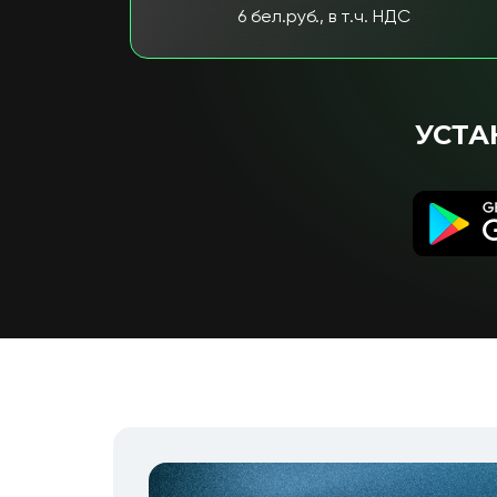
6 бел.руб., в т.ч. НДС
УСТА