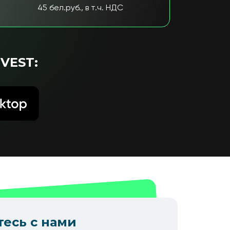
45 бел.руб., в т.ч. НДС
VEST:
есь с нами