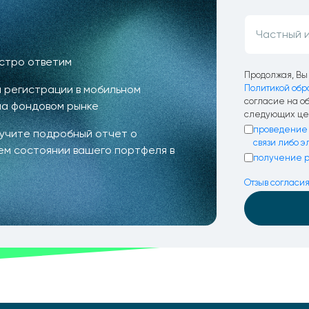
ыстро ответим
Продолжая, Вы 
 регистрации в мобильном
Политикой обр
согласие на о
на фондовом рынке
следующих це
проведение 
лучите подробный отчет о
связи либо 
ем состоянии вашего портфеля в
получение р
Отзыв согласи