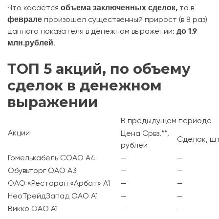
объема заключенных сделок,
Что касается
то в
феврале
произошел существенный прирост (в 8 раз)
до
1.9
данного показателя в денежном выражении:
млн.рублей
.
ТОП 5 акций, по объему
сделок в денежном
выражении
В предыдущем периоде
Акции
Цена Срвз.**,
Сделок, ш
рублей
Гомелькабель СОАО А4
—
—
Обувьторг ОАО А3
—
—
ОАО «Ресторан «Арбат» А1
—
—
НеоТрейдЗапад ОАО А1
—
—
Викко ОАО А1
—
—