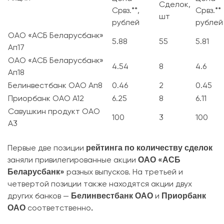
Сделок,
Срвз.**,
Срвз.**
шт
рублей
рублей
ОАО «АСБ Беларусбанк»
5.88
55
5.81
Ап17
ОАО «АСБ Беларусбанк»
4.54
8
4.6
Ап18
Белинвестбанк ОАО Ап8
0.46
2
0.45
Приорбанк ОАО А12
6.25
8
6.11
Савушкин продукт ОАО
100
3
100
А3
рейтинга по количеству сделок
Первые две позиции
ОАО «АСБ
заняли привилегированные акции
Беларусбанк»
разных выпусков. На третьей и
четвертой позиции также находятся акции двух
Белинвестбанк ОАО
Приорбанк
других банков —
и
ОАО
.
соответственно