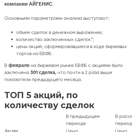
компании АЙГЕНИС
.
Основными параметрами анализа выступают:
объем сделок в денежном выражении;
количество заключенных сделок*;
цены акций, сформировавшиеся в ходе биржевых
торгов на БВФБ.
феврале
В
на биржевом рынке БВФБ с акциями было
301 сделка,
заключена
что почти в 2 раза выше
показатели предыдущего месяца.
ТОП 5 акций, по
количеству сделок
В предыдущем
В расс
периоде
перио
Акции
Цена
Цена