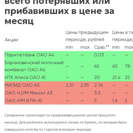
всего потерявших или
прибавивших в цене за
месяц
Цены предыдущем
Цены в 
периоде, рублей
периоде,
Акции
min
max
Срвз.**
min
ma
Паритетбанк ОАО А4
—
—
0.03
—
—
Барановичский молочный
—
—
60
60
78
комбинат ОАО А4
НТК Алеся ОАО А1
—
—
20
21.4
25
МАПИД ОАО А3
2.51
2.95
2.76
—
—
ОАО «ЦУМ Минск» А3
—
—
3.5
—
—
ОАО «УМ N79» А1
—
—
5
1.6
2
Сравнение происходит со средневзвешенной ценой прошлого
месяца. Для рейтинга используются только те бумаги, по которым было
совершено хотя бы по 1 сделке в каждом периоде.