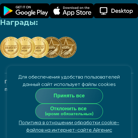
Награды:
Для обеспечения удобства пользователей
Политика в отношении обработки и защиты
данный сайт использует файлы cookies
персональных данных
Принять все
Закрытое акционерное общество "Айгенис", УНП
Отклонить все
100862882
(кроме обязательных)
Политика в отношении обработки cookie-
© Copyright 2026
файлов на интернет-сайте Айгенис