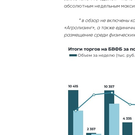
абсолютным недельным максим
* в обзор не включены корп
«Агролизинг», а также единич
размещение среди физических 