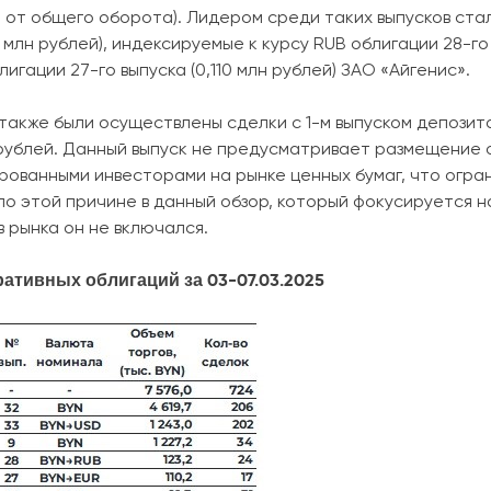
0% от общего оборота). Лидером среди таких выпусков ст
 млн рублей), индексируемые к курсу RUB облигации 28-го в
игации 27-го выпуска (0,110 млн рублей) ЗАО «Айгенис».
также были осуществлены сделки с 1-м выпуском депози
 рублей. Данный выпуск не предусматривает размещение 
рованными инвесторами на рынке ценных бумаг, что огра
по этой причине в данный обзор, который фокусируется 
в рынка он не включался.
ативных облигаций за 03-07.03.2025