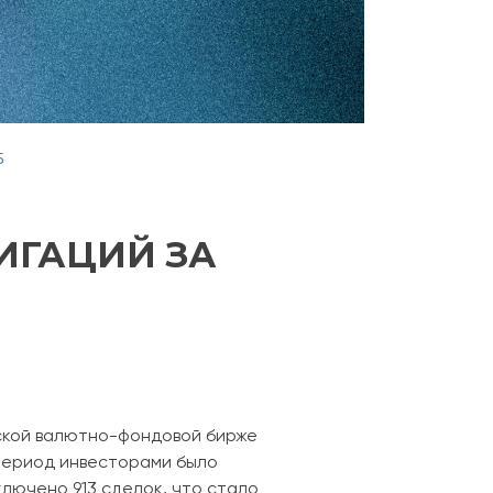
5
ИГАЦИЙ ЗА
ской валютно-фондовой бирже
 период инвесторами было
ключено 913 сделок, что стало