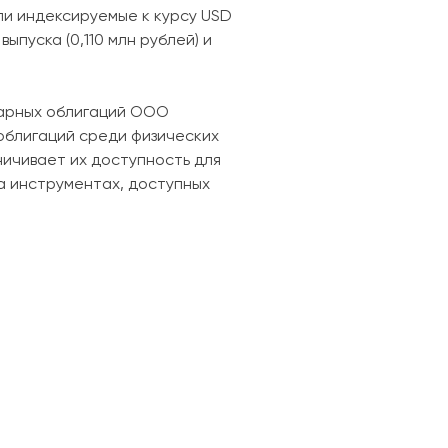
али индексируемые к курсу USD
ыпуска (0,110 млн рублей) и
тарных облигаций ООО
облигаций среди физических
ничивает их доступность для
на инструментах, доступных