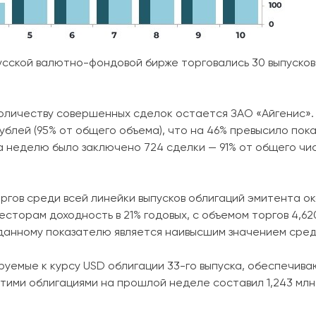
сской валютно-фондовой бирже торговались 30 выпусков
количеству совершенных сделок остается ЗАО «Айгенис».
рублей (95% от общего объема), что на 46% превысило по
 неделю было заключено 724 сделки — 91% от общего числ
ргов среди всей линейки выпусков облигаций эмитента ок
сторам доходность в 21% годовых, с объемом торгов 4,62
 данному показателю является наивысшим значением среди
руемые к курсу USD облигации 33-го выпуска, обеспечи
 этими облигациями на прошлой неделе составил 1,243 мл