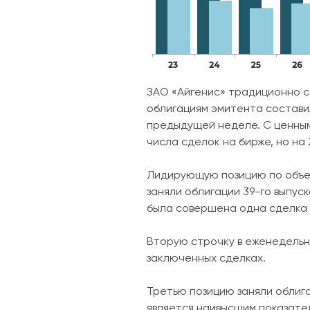
ЗАО «Айгенис» традиционно с
облигациям эмитента составил 
предыдущей неделе. С ценным
числа сделок на бирже, но на
Лидирующую позицию по объем
заняли облигации 39-го выпу
была совершена одна сделка н
Вторую строчку в еженедельно
заключенных сделках.
Третью позицию заняли облигац
является наивысшим показател