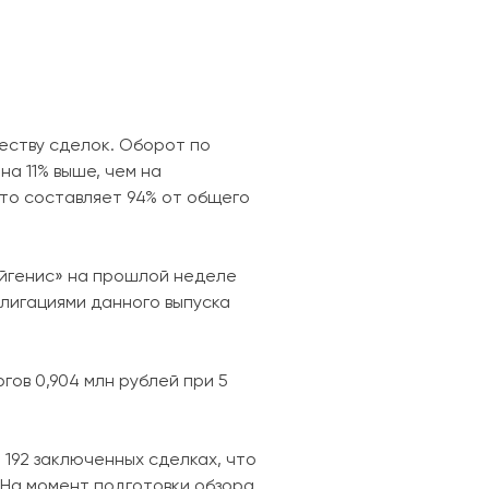
еству сделок. Оборот по
на 11% выше, чем на
то составляет 94% от общего
Айгенис» на прошлой неделе
лигациями данного выпуска
гов 0,904 млн рублей при 5
 192 заключенных сделках, что
 На момент подготовки обзора