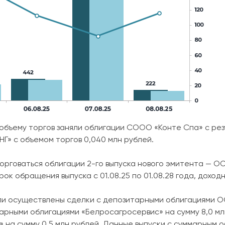
бъему торгов заняли облигации СООО «Конте Спа» с резу
Г» с объемом торгов 0,040 млн рублей.
торговаться облигации 2-го выпуска нового эмитента — О
ок обращения выпуска с 01.08.25 по 01.08.28 года, доход
и осуществлены сделки с депозитарными облигациями О
тарными облигациями «Белросагросервис» на сумму 8,0 м
а сумму 0,5 млн рублей. Данные выпуски с суммарным об