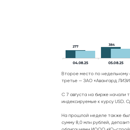
Второе место по недельному о
третье — ЗАО «Авангард ЛИЗИН
С 7 августа на бирже начали 
индексируемые к курсу USD. Ср
На прошлой неделе также был
сумму 8,0 млн рублей, депози
облигациями ИООО «Ю-строй» н