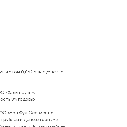
льтатом 0,062 млн рублей, а
ОО «Хольцгрупп»,
ность 8% годовых.
ОО «Бел Фуд Сервис» на
лн рублей и депозитарными
ъемом торгов 16,5 млн рублей