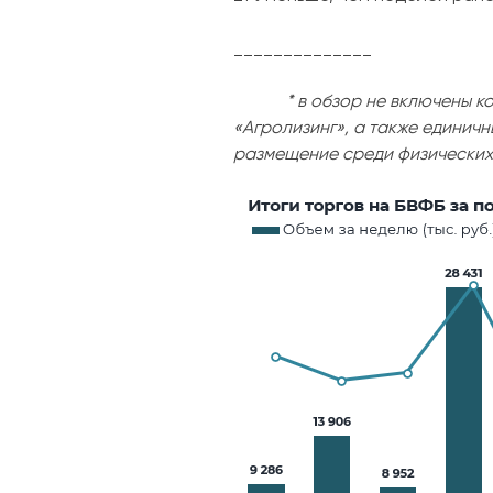
______________
* в обзор не включены корп
«Агролизинг», а также единич
размещение среди физических 