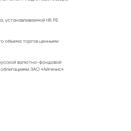
та, устанавливаемой НБ РБ
го объема торгов ценными
русской валютно-фондовой
с облигациями ЗАО «Айгенис»