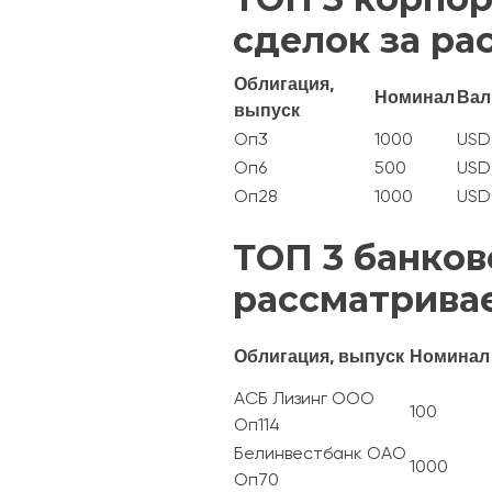
сделок за ра
Облигация,
Номинал
Вал
выпуск
Оп3
1000
USD
Оп6
500
USD
Оп28
1000
USD
ТОП 3 банков
рассматрива
Облигация, выпуск
Номинал
АСБ Лизинг ООО
100
Оп114
Белинвестбанк ОАО
1000
Оп70