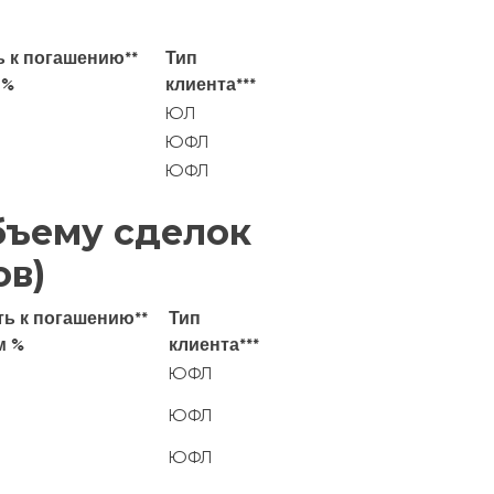
ь к погашению**
Тип
 %
клиента***
ЮЛ
ЮФЛ
ЮФЛ
бъему сделок
ов)
ть к погашению**
Тип
м %
клиента***
ЮФЛ
ЮФЛ
ЮФЛ