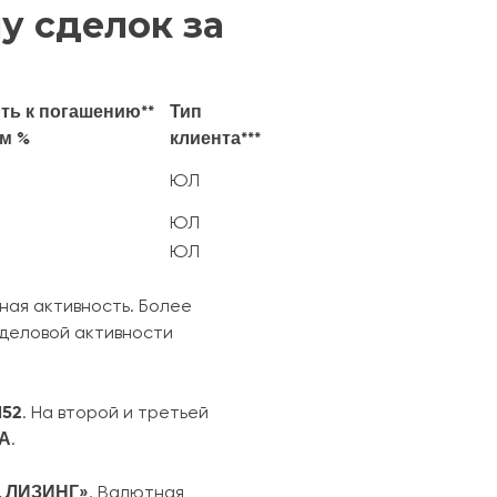
у сделок за
ть к погашению**
Тип
ам %
клиента***
ЮЛ
ЮЛ
ЮЛ
ая активность. Более
 деловой активности
152
. На второй и третьей
ША
.
Д ЛИЗИНГ»
. Валютная