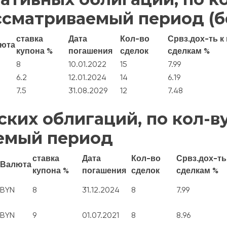
ссматриваемый период (б
ставка
Дата
Кол-во
Срвз.дох-ть к
юта
купона %
погашения
сделок
сделкам %
8
10.01.2022
15
7.99
6.2
12.01.2024
14
6.19
7.5
31.08.2029
12
7.48
ских облигаций, по кол-в
емый период
ставка
Дата
Кол-во
Срвз.дох-ть
Валюта
купона %
погашения
сделок
сделкам %
BYN
8
31.12.2024
8
7.99
BYN
9
01.07.2021
8
8.96