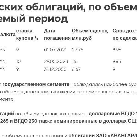
ских облигаций, по объем
емый период
ставка
Дата
Объем сделок,
Срвз.дох-
алюта
купона %
погашения
млн.руб
по сделк
YN
9
01.07.2021
27.75
8.96
YN
10
29.05.2023
14
9.85
YN
9
31.12.2050
6.67
9
государственном сегменте
в
наблюдалась наиболее бурн
и объема в денежном выражении сформировалось за счет
менте.
гаций
долларовые ВГДО 
по объему сделок возглавляют
265 и ВГДО 230 также номинированные в долларах С
облигации ЗАО «АВАНГАР
по объему сделок возглавили