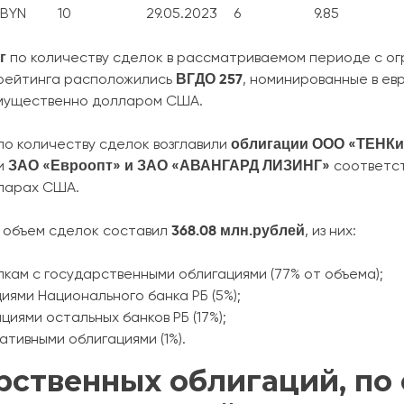
BYN
10
29.05.2023
6
9.85
г
по количеству сделок в рассматриваемом периоде с ог
ВГДО 257
и рейтинга расположились
, номинированные в ев
мущественно долларом США.
облигации ООО «ТЕНКи
по количеству сделок возглавили
ЗАО «Евроопт» и ЗАО «АВАНГАРД ЛИЗИНГ»
ги
соответст
лларах США.
368.08 млн.рублей
 объем сделок составил
, из них:
елкам с государственными облигациями (77% от объема);
циями Национального банка РБ (5%);
ациями остальных банков РБ (17%);
ативными облигациями (1%).
рственных облигаций, по