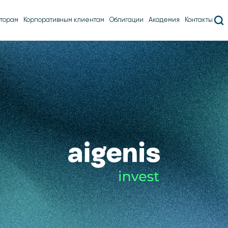
торам
Корпоративным клиентам
Облигации
Академия
Контакты