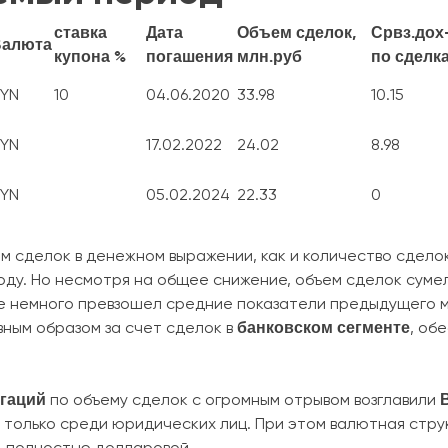
ставка
Дата
Объем сделок,
Срвз.дох
Валюта
купона %
погашения
млн.руб
по сделк
YN
10
04.06.2020
33.98
10.15
YN
17.02.2022
24.02
8.98
YN
05.02.2024
22.33
0
 сделок в денежном выражении, как и количество сделок
году. Но несмотря на общее снижение, объем сделок суме
е немного превзошел средние показатели предыдущего м
банковском сегменте
вным образом за счет сделок в
, об
гаций
по объему сделок с огромным отрывом возглавили
только среди юридических лиц. При этом валютная стру
 полностью долларовой.