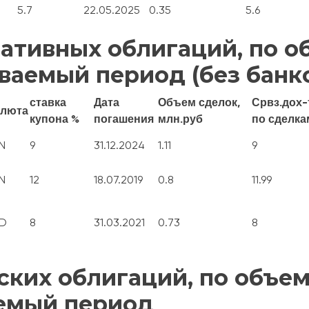
5.7
22.05.2025
0.35
5.6
ативных облигаций, по о
ваемый период (без банк
ставка
Дата
Объем сделок,
Срвз.дох-
люта
купона %
погашения
млн.руб
по сделка
N
9
31.12.2024
1.11
9
N
12
18.07.2019
0.8
11.99
D
8
31.03.2021
0.73
8
ских облигаций, по объем
емый период