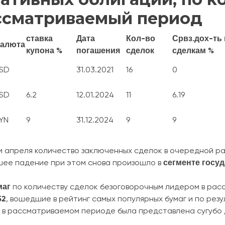
ассматриваемый период
ставка
Дата
Кол-во
Срвз.дох-ть
алюта
купона %
погашения
сделок
сделкам %
SD
31.03.2021
16
0
SD
6.2
12.01.2024
11
6.19
YN
9
31.12.2024
9
9
и апреля количество заключенных сделок в очередной ра
сегменте
госуд
шее падение при этом снова произошло в
маг
по количеству сделок безоговорочным лидером в ра
52
, вошедшие в рейтинг самых популярных бумаг и по рез
 в рассматриваемом периоде была представлена сугубо