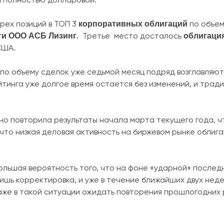
корпоративных облигаций
трех позиций в ТОП 3
по объем
ги ООО АСБ Лизинг.
облигаци
Третье место досталось
США.
по объему сделок уже седьмой месяц подряд возглавляю
тинга уже долгое время остается без изменений, и трад
но повторила результаты начала марта текущего года, ч
, что низкая деловая активность на биржевом рынке облиг
ольшая вероятность того, что на фоне «ударной» послед
ишь корректировка, и уже в течение ближайших двух неде
даже в такой ситуации ожидать повторения прошлогодних 