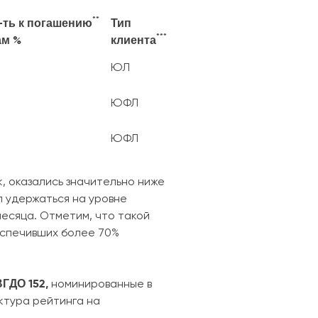
**
-ть к погашению
Тип
***
ам %
клиента
ЮЛ
ЮФЛ
ЮФЛ
, оказались значительно ниже
л удержаться на уровне
есяца. Отметим, что такой
еспечивших более 70%
ВГДО 152,
номинированные в
ктура рейтинга на