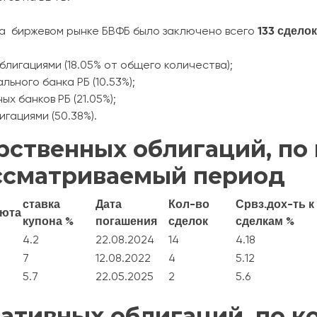
133 сдело
 на биржевом рынке БВФБ было заключено всего
блигациями (18.05% от общего количества);
льного банка РБ (10.53%);
х банков РБ (21.05%);
гациями (50.38%).
рственных облигаций, по
ассматриваемый период
ставка
Дата
Кол-во
Срвз.дох-ть 
юта
купона %
погашения
сделок
сделкам %
4.2
22.08.2024
14
4.18
7
12.08.2022
4
5.12
5.7
22.05.2025
2
5.6
ативных облигаций, по к