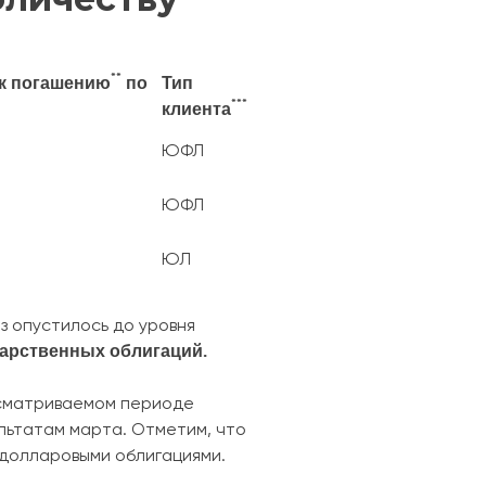
**
 к погашению
по
Тип
***
клиента
ЮФЛ
ЮФЛ
ЮЛ
з опустилось до уровня
арственных облигаций.
ссматриваемом периоде
ультатам марта. Отметим, что
 долларовыми облигациями.