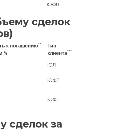
ЮФЛ
бъему сделок
ов)
**
ть к погашению
Тип
***
м %
клиента
ЮЛ
ЮФЛ
ЮФЛ
у сделок за