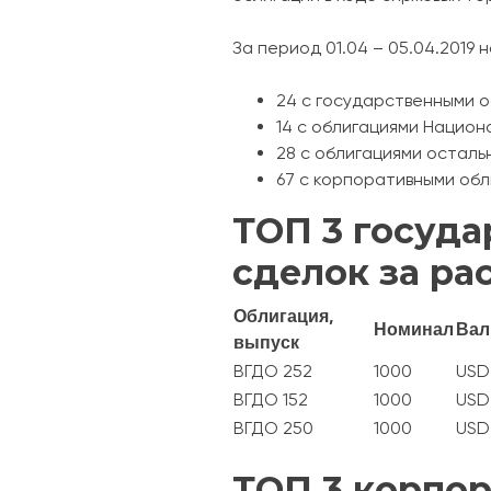
За период 01.04 – 05.04.2019
24 с государственными о
14 с облигациями Национа
28 с облигациями остальны
67 с корпоративными обли
ТОП 3 госуда
сделок за р
Облигация,
Номинал
Вал
выпуск
ВГДО 252
1000
USD
ВГДО 152
1000
USD
ВГДО 250
1000
USD
ТОП 3 корпор