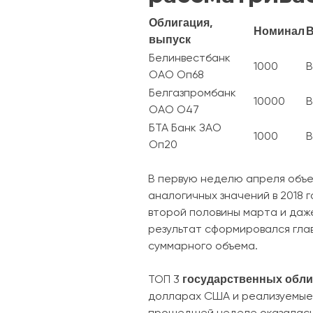
Облигация,
Номинал
выпуск
Белинвестбанк
1000
B
ОАО Оп68
Белгазпромбанк
10000
B
ОАО О47
БТА Банк ЗАО
1000
B
Оп20
В первую неделю апреля объем
аналогичных значений в 2018 
второй половины марта и даж
результат сформировался гла
суммарного объема.
государственных обли
ТОП 3
долларах США и реализуемые 
прошедшей неделе оказалась