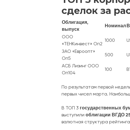
сделок за р
Облигация,
Номинал
В
выпуск
ООО
1000
U
«ТЕНКинвест» Оп2
ЗАО «Евроопт»
500
U
Оп5
АСБ Лизинг ООО
100
B
Оп104
По результатам первой недел
первых чисел марта. Наиболь
государственных бу
В ТОП 3
облигации
ВГДО 2
выступили
валютная структура рейтинга