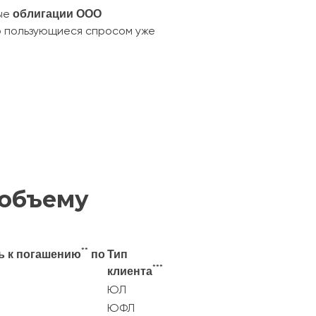
облигации
ООО
вые
о пользующиеся спросом уже
 объему
**
ь к погашению
по
Тип
***
клиента
ЮЛ
ЮФЛ