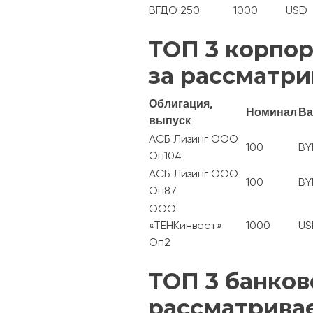
ВГДО 250
1000
USD
ТОП 3 корпор
за рассматри
Облигация,
Номинал
Ва
выпуск
АСБ Лизинг ООО
100
BY
Оп104
АСБ Лизинг ООО
100
BY
Оп87
ООО
«ТЕНКинвест»
1000
US
Оп2
ТОП 3 банков
рассматрива