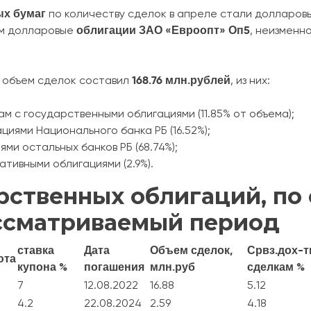
ых бумаг
по количеству сделок в апреле стали долларо
облигации
ЗАО «Евроопт» Оп5
м долларовые
, неизменн
168.76 млн.рублей
 объем сделок составил
, из них:
кам с государственными облигациями (11.85% от объема);
ациями Национального банка РБ (16.52%);
ями остальных банков РБ (68.74%);
ативными облигациями (2.9%).
рственных облигаций, по
ассматриваемый период
ставка
Дата
Объем сделок,
Срвз.дох-т
юта
купона %
погашения
млн.руб
сделкам %
7
12.08.2022
16.88
5.12
4.2
22.08.2024
2.59
4.18