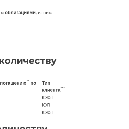
к
c облигациями
, из них:
 количеству
**
к погашению
по
Тип
***
клиента
ЮФЛ
ЮЛ
ЮФЛ
оличеству