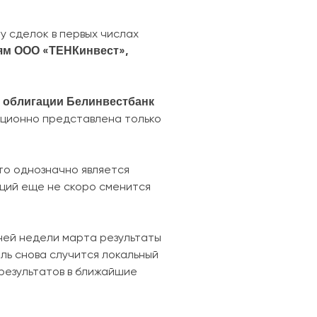
у сделок в первых числах
ям
ООО «ТЕНКинвест»,
облигации Белинвестбанк
т
иционно представлена только
то однозначно является
аций еще не скоро сменится
ней недели марта результаты
ль снова случится локальный
результатов в ближайшие