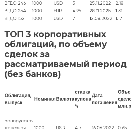
ВГДО 246
1000
USD
5
25.11.2022
2.18
ВГДО 254
1000
EUR
4.95
28.11.2025
1.31
ВГДО 152
1000
USD
7
12.08.2022
1.17
ТОП 3 корпоративных
облигаций, по объему
сделок за
рассматриваемый период
(без банков)
ставка
Объе
Облигация,
Дата
Номинал
Валюта
купона
сдело
выпуск
погашения
%
млн.
Белорусская
железная
1000
USD
4.7
16.06.2022
0.65