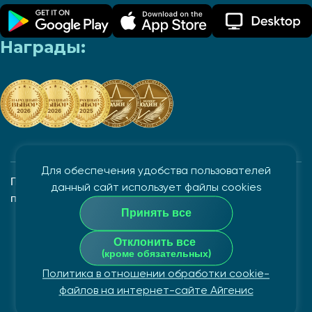
Награды:
Для обеспечения удобства пользователей
Политика в отношении обработки и защиты
данный сайт использует файлы cookies
персональных данных
Принять все
Закрытое акционерное общество "Айгенис", УНП
Отклонить все
100862882
(кроме обязательных)
Политика в отношении обработки cookie-
© Copyright 2026
файлов на интернет-сайте Айгенис