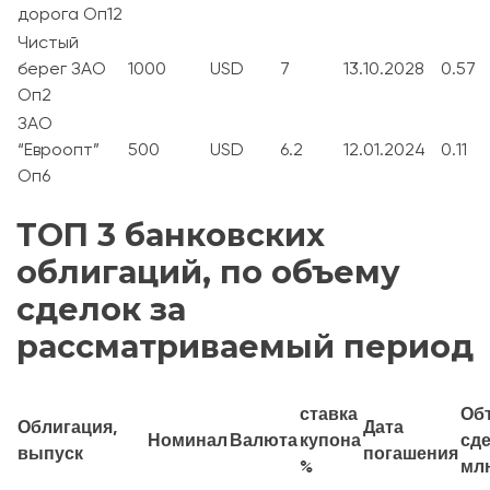
дорога Оп12
Чистый
берег ЗАО
1000
USD
7
13.10.2028
0.57
Оп2
ЗАО
“Евроопт”
500
USD
6.2
12.01.2024
0.11
Оп6
ТОП 3 банковских
облигаций, по объему
сделок за
рассматриваемый период
ставка
Об
Облигация,
Дата
Номинал
Валюта
купона
сде
выпуск
погашения
%
мл