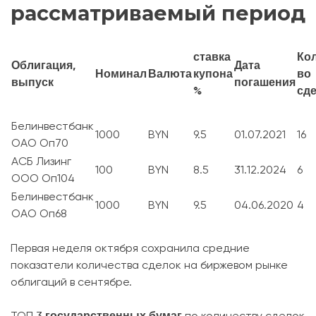
рассматриваемый период
ставка
Ко
Облигация,
Дата
Номинал
Валюта
купона
во
выпуск
погашения
%
сд
Белинвестбанк
1000
BYN
9.5
01.07.2021
16
ОАО Оп70
АСБ Лизинг
100
BYN
8.5
31.12.2024
6
ООО Оп104
Белинвестбанк
1000
BYN
9.5
04.06.2020
4
ОАО Оп68
Первая неделя октября сохранила средние
показатели количества сделок на биржевом рынке
облигаций в сентябре.
государственных бумаг
ТОП 3
по количеству сделок