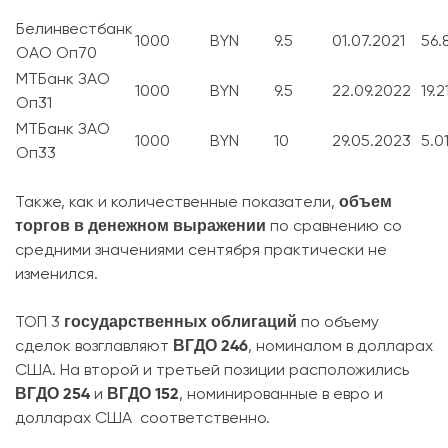
Белинвестбанк
1000
BYN
9.5
01.07.2021
56.
ОАО Оп70
МТБанк ЗАО
1000
BYN
9.5
22.09.2022
19.2
Оп31
МТБанк ЗАО
1000
BYN
10
29.05.2023
5.0
Оп33
объем
Также, как и количественные показатели,
торгов в денежном выражении
по сравнению со
средними значениями сентября практически не
изменился.
государственных облигаций
ТОП 3
по объему
ВГДО 246
сделок возглавляют
, номиналом в долларах
США. На второй и третьей позиции расположились
ВГДО 254
ВГДО 152
и
, номинированные в евро и
долларах США соответственно.