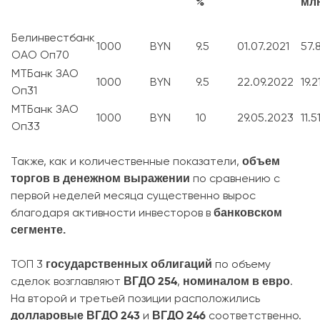
%
мл
Белинвестбанк
1000
BYN
9.5
01.07.2021
57.
ОАО Оп70
МТБанк ЗАО
1000
BYN
9.5
22.09.2022
19.2
Оп31
МТБанк ЗАО
1000
BYN
10
29.05.2023
11.5
Оп33
объем
Также, как и количественные показатели,
торгов в денежном выражении
по сравнению с
первой неделей месяца существенно вырос
банковском
благодаря активности инвесторов в
сегменте.
государственных облигаций
ТОП 3
по объему
ВГДО 254
номиналом в евро
сделок возглавляют
,
.
На второй и третьей позиции расположились
долларовые
ВГДО 243
ВГДО 246
и
соответственно.