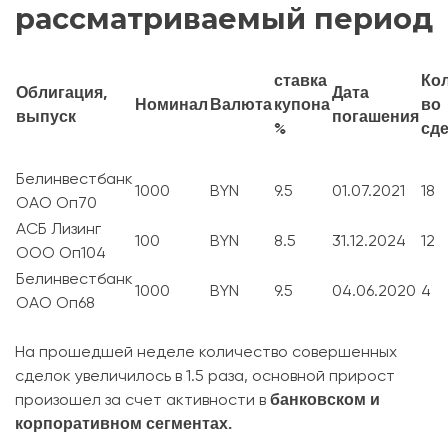
рассматриваемый период
ставка
Ко
Облигация,
Дата
Номинал
Валюта
купона
во
выпуск
погашения
%
сд
Белинвестбанк
1000
BYN
9.5
01.07.2021
18
ОАО Оп70
АСБ Лизинг
100
BYN
8.5
31.12.2024
12
ООО Оп104
Белинвестбанк
1000
BYN
9.5
04.06.2020
4
ОАО Оп68
На прошедшей неделе количество совершенных
сделок увеличилось в 1.5 раза, основной прирост
банковском и
произошел за счет активности в
корпоративном сегментах.