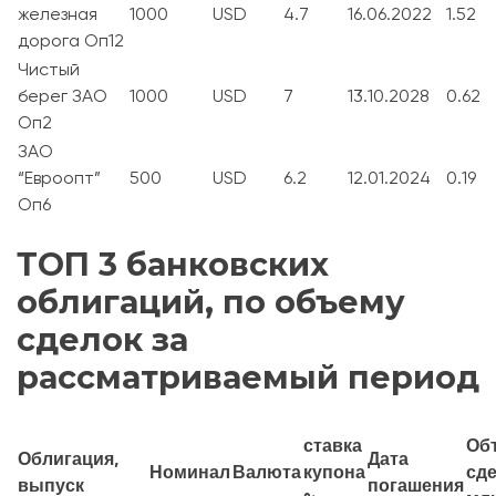
железная
1000
USD
4.7
16.06.2022
1.52
дорога Оп12
Чистый
берег ЗАО
1000
USD
7
13.10.2028
0.62
Оп2
ЗАО
“Евроопт”
500
USD
6.2
12.01.2024
0.19
Оп6
ТОП 3 банковских
облигаций, по объему
сделок за
рассматриваемый период
ставка
Об
Облигация,
Дата
Номинал
Валюта
купона
сде
выпуск
погашения