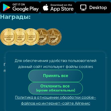
Награды:
Для обеспечения удобства пользователей
Политика в отношении обработки и защиты
данный сайт использует файлы cookies
персональных данных
Принять все
Закрытое акционерное общество "Айгенис", УНП
Отклонить все
100862882
(кроме обязательных)
Политика в отношении обработки cookie-
© Copyright 2026
файлов на интернет-сайте Айгенис