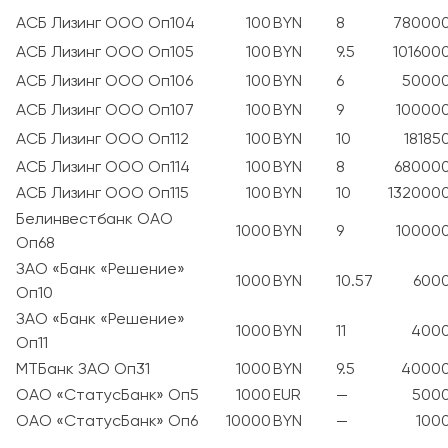
АСБ Лизинг ООО Оп104
100
BYN
8
78000
АСБ Лизинг ООО Оп105
100
BYN
9.5
101600
АСБ Лизинг ООО Оп106
100
BYN
6
5000
АСБ Лизинг ООО Оп107
100
BYN
9
10000
АСБ Лизинг ООО Оп112
100
BYN
10
18185
АСБ Лизинг ООО Оп114
100
BYN
8
68000
АСБ Лизинг ООО Оп115
100
BYN
10
132000
Белинвестбанк ОАО
1000
BYN
9
10000
Оп68
ЗАО «Банк «Решение»
1000
BYN
10.57
600
Оп10
ЗАО «Банк «Решение»
1000
BYN
11
400
Оп11
МТБанк ЗАО Оп31
1000
BYN
9.5
4000
ОАО «СтатусБанк» Оп5
1000
EUR
—
500
ОАО «СтатусБанк» Оп6
10000
BYN
—
100