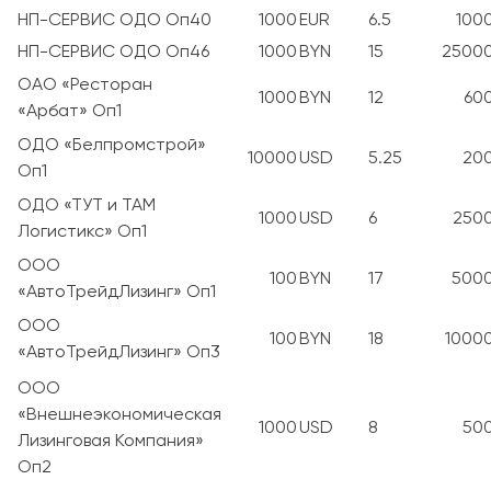
НП-СЕРВИС ОДО Оп40
1000
EUR
6.5
100
НП-СЕРВИС ОДО Оп46
1000
BYN
15
2500
ОАО «Ресторан
1000
BYN
12
60
«Арбат» Оп1
ОДО «Белпромстрой»
10000
USD
5.25
20
Оп1
ОДО «ТУТ и ТАМ
1000
USD
6
250
Логистикс» Оп1
ООО
100
BYN
17
500
«АвтоТрейдЛизинг» Оп1
ООО
100
BYN
18
1000
«АвтоТрейдЛизинг» Оп3
ООО
«Внешнеэкономическая
1000
USD
8
50
Лизинговая Компания»
Оп2