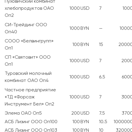
Пуховичский комбинат
хлебопродуктов ОАО
1000
USD
7
100
Оп2
СИ-Трейдинг ООО
1000
BYN
—
1000
Оп40
СООО «Белвингрупп»
100
BYN
15
2000
Оп1
СП «Святовит» ООО
1000
USD
7
200
Оп1
Туровский молочный
1000
USD
6.5
600
комбинат ОАО Оп4
Частное предприятие
«ТД «Форсаж
1000
USD
7
300
Инструмент Бел» Оп2
Элема ОАО Оп5
200
USD
7.5
370
АСБ Лизинг ООО Оп100
100
BYN
10.5
100000
АСБ Лизинг ООО Оп103
100
BYN
10
32000