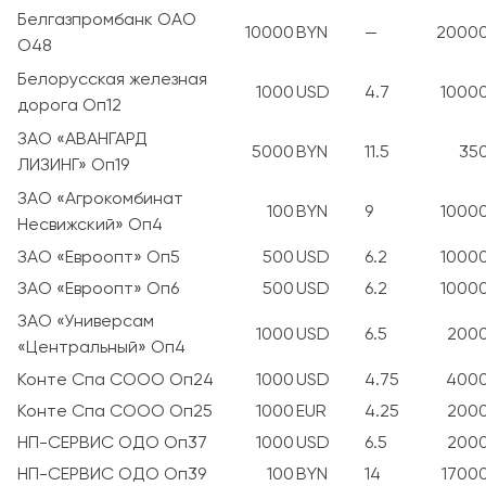
Белгазпромбанк ОАО
10000
BYN
—
2000
О48
Белорусская железная
1000
USD
4.7
1000
дорога Оп12
ЗАО «АВАНГАРД
5000
BYN
11.5
35
ЛИЗИНГ» Оп19
ЗАО «Агрокомбинат
100
BYN
9
1000
Несвижский» Оп4
ЗАО «Евроопт» Оп5
500
USD
6.2
1000
ЗАО «Евроопт» Оп6
500
USD
6.2
1000
ЗАО «Универсам
1000
USD
6.5
200
«Центральный» Оп4
Конте Спа СООО Оп24
1000
USD
4.75
400
Конте Спа СООО Оп25
1000
EUR
4.25
200
НП-СЕРВИС ОДО Оп37
1000
USD
6.5
200
НП-СЕРВИС ОДО Оп39
100
BYN
14
1700