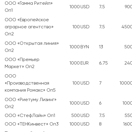
ООО «Гамма Ритейл»
1000
USD
7.5
90
Оп1
ООО «Европейское
аграрное агентство»
100
USD
7.5
450
Оп2
ООО «Открытая линия»
1000
BYN
13
50
Оп2
ООО «Премьер
1000
EUR
6.75
24
Маркет» Оп2
ООО
«Производственная
100
USD
7
1000
компания Ромакс» Оп5
ООО «Риетуму Лизинг»
1000
USD
6
100
Оп2
ООО «СтефЛайн» Оп1
500
USD
7.5
55
ООО «ТЕНКинвест» Оп3
1000
USD
8
160