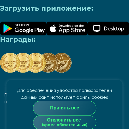
Загрузить приложение:
Награды:
Для обеспечения удобства пользователей
Политика в отношении обработки и защиты
данный сайт использует файлы cookies
персональных данных
Принять все
Закрытое акционерное общество "Айгенис", УНП
Отклонить все
100862882
(кроме обязательных)